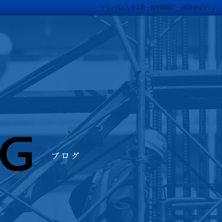
マツノのよもやま話～雑学講座47～|有限会社マツノ