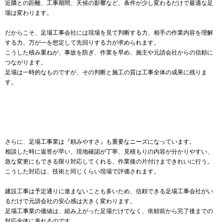
近隣との距離、工事期間、天候の影響など、条件が少し変わるだけで最適な足
場は変わります。
だからこそ、足場工事会社には現場を見て判断する力、相手の作業内容を理解
する力、万が一を想定して先回りする力が求められます。
こうした積み重ねが、事故を防ぎ、作業を早め、施主や元請会社からの信頼に
つながります。
足場は一時的なものですが、その判断と施工の質は工事全体の成果に残りま
す。
さらに、足場工事業は『頼みやすさ』も重要なニーズになっています。
相談した時に返答が早い、現地確認が丁寧、見積もりの内容が分かりやすい、
急な変更にもできる限り対応してくれる、作業後の片付けまできれいに行う。
こうした対応は、技術と同じくらい現場で評価されます。
建設工事は予定通りに進まないことも多いため、信頼できる足場工事会社がい
るだけで元請会社の安心感は大きく変わります。
足場工事業の価値は、組み上がった足場だけでなく、依頼前から完了後までの
対応全体に表れるのです。