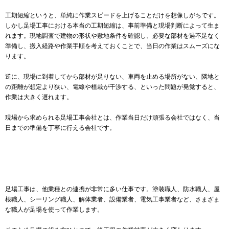
工期短縮というと、単純に作業スピードを上げることだけを想像しがちです。
しかし足場工事における本当の工期短縮は、事前準備と現場判断によって生ま
れます。現地調査で建物の形状や敷地条件を確認し、必要な部材を過不足なく
準備し、搬入経路や作業手順を考えておくことで、当日の作業はスムーズにな
ります。
逆に、現場に到着してから部材が足りない、車両を止める場所がない、隣地と
の距離が想定より狭い、電線や植栽が干渉する、といった問題が発覚すると、
作業は大きく遅れます。
現場から求められる足場工事会社とは、作業当日だけ頑張る会社ではなく、当
日までの準備を丁寧に行える会社です。
足場工事は、他業種との連携が非常に多い仕事です。塗装職人、防水職人、屋
根職人、シーリング職人、解体業者、設備業者、電気工事業者など、さまざま
な職人が足場を使って作業します。