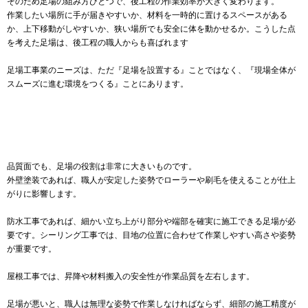
そのため足場の組み方ひとつで、後工程の作業効率が大きく変わります。
作業したい場所に手が届きやすいか、材料を一時的に置けるスペースがある
か、上下移動がしやすいか、狭い場所でも安全に体を動かせるか。こうした点
を考えた足場は、後工程の職人からも喜ばれます
足場工事業のニーズは、ただ『足場を設置する』ことではなく、『現場全体が
スムーズに進む環境をつくる』ことにあります。
品質面でも、足場の役割は非常に大きいものです。
外壁塗装であれば、職人が安定した姿勢でローラーや刷毛を使えることが仕上
がりに影響します。
防水工事であれば、細かい立ち上がり部分や端部を確実に施工できる足場が必
要です。シーリング工事では、目地の位置に合わせて作業しやすい高さや姿勢
が重要です。
屋根工事では、昇降や材料搬入の安全性が作業品質を左右します。
足場が悪いと、職人は無理な姿勢で作業しなければならず、細部の施工精度が