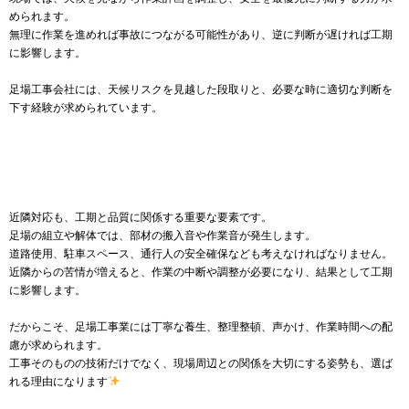
められます。
無理に作業を進めれば事故につながる可能性があり、逆に判断が遅ければ工期
に影響します。
足場工事会社には、天候リスクを見越した段取りと、必要な時に適切な判断を
下す経験が求められています。
近隣対応も、工期と品質に関係する重要な要素です。
足場の組立や解体では、部材の搬入音や作業音が発生します。
道路使用、駐車スペース、通行人の安全確保なども考えなければなりません。
近隣からの苦情が増えると、作業の中断や調整が必要になり、結果として工期
に影響します。
だからこそ、足場工事業には丁寧な養生、整理整頓、声かけ、作業時間への配
慮が求められます。
工事そのものの技術だけでなく、現場周辺との関係を大切にする姿勢も、選ば
れる理由になります